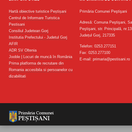
Hartă obiective turistice Peștișani
Primăria Comunei Peştişani
Centrul de Informare Turistica
Adresă: Comuna Peştişani, Sa
Pestisani
Peştişani, str. Principală, nr.13
Consiliul Judetean Gorj
Județul Gorj, 217335
Institutia Prefectului - Judetul Gorj
AFIR
Telefon: 0253.277151
ADR SV Oltenia
Fax: 0253.277100
Jooble | Locuri de muncă în România
E-mail: primaria@pestisani.ro
Prima platforma de recrutare din
Romania accesibila si persoanelor cu
dizabilitati