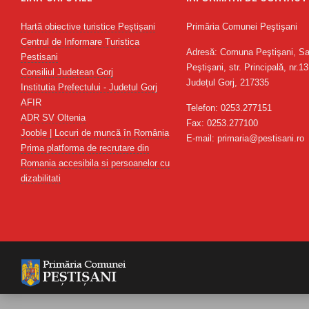
Hartă obiective turistice Peștișani
Primăria Comunei Peştişani
Centrul de Informare Turistica
Adresă: Comuna Peştişani, Sa
Pestisani
Peştişani, str. Principală, nr.13
Consiliul Judetean Gorj
Județul Gorj, 217335
Institutia Prefectului - Judetul Gorj
AFIR
Telefon: 0253.277151
ADR SV Oltenia
Fax: 0253.277100
Jooble | Locuri de muncă în România
E-mail: primaria@pestisani.ro
Prima platforma de recrutare din
Romania accesibila si persoanelor cu
dizabilitati