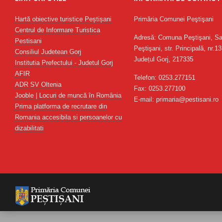
Hartă obiective turistice Peștișani
Primăria Comunei Peştişani
Centrul de Informare Turistica
Adresă: Comuna Peştişani, Sa
Pestisani
Peştişani, str. Principală, nr.13
Consiliul Judetean Gorj
Județul Gorj, 217335
Institutia Prefectului - Judetul Gorj
AFIR
Telefon: 0253.277151
ADR SV Oltenia
Fax: 0253.277100
Jooble | Locuri de muncă în România
E-mail: primaria@pestisani.ro
Prima platforma de recrutare din
Romania accesibila si persoanelor cu
dizabilitati