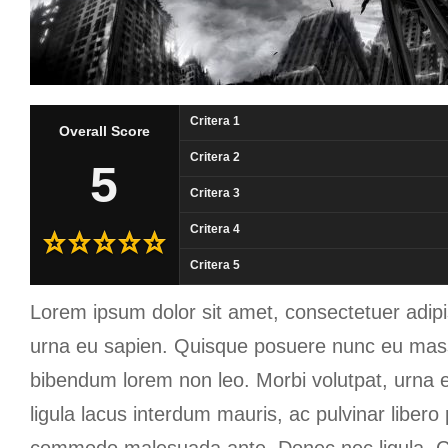
Critera 1
Overall Score
Critera 2
5
Critera 3
Critera 4
Critera 5
Lorem ipsum dolor sit amet, consectetuer adipis
urna eu sapien. Quisque posuere nunc eu mas
bibendum lorem non leo. Morbi volutpat, urna
ligula lacus interdum mauris, ac pulvinar liber