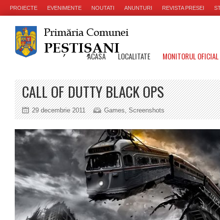
PROIECTE
EVENIMENTE
NOUTATI
ANUNTURI
REVISTA PRESEI
ST
ACASA
LOCALITATE
MONITORUL OFICIAL
CALL OF DUTTY BLACK OPS
29 decembrie 2011
Games
,
Screenshots